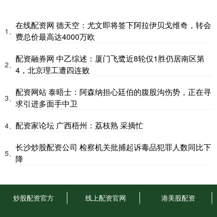
在线配资网 德天空：尤文即将签下阿拉伊贝戈维奇，转会
1、
费总价最高达4000万欧
配资融券网 中乙综述：厦门飞鹭近8轮仅1胜仍居南区第
2、
4，北京理工遭四连败
配资网站 泰晤士：阿森纳担心廷伯的腹股沟伤势，正在寻
3、
求引进多面手中卫
配资家论坛 广西梧州：荔枝熟 采摘忙
4、
长沙炒股配资公司 检察机关批捕起诉毒品犯罪人数同比下
5、
降
炒股配资官方
线上配资官网
港美股配资