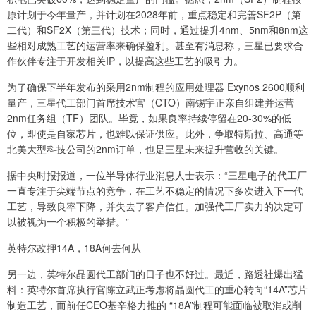
原计划于今年量产，并计划在2028年前，重点稳定和完善SF2P（第
二代）和SF2X（第三代）技术；同时，通过提升4nm、5nm和8nm这
些相对成熟工艺的运营率来确保盈利。甚至有消息称，三星已要求合
作伙伴专注于开发相关IP，以提高这些工艺的吸引力。
为了确保下半年发布的采用2nm制程的应用处理器 Exynos 2600顺利
量产，三星代工部门首席技术官（CTO）南锡宇正亲自组建并运营
2nm任务组（TF）团队。毕竟，如果良率持续停留在20-30%的低
位，即使是自家芯片，也难以保证供应。此外，争取特斯拉、高通等
北美大型科技公司的2nm订单，也是三星未来提升营收的关键。
据中央时报报道，一位半导体行业消息人士表示：“三星电子的代工厂
一直专注于尖端节点的竞争，在工艺不稳定的情况下多次进入下一代
工艺，导致良率下降，并失去了客户信任。加强代工厂实力的决定可
以被视为一个积极的举措。”
英特尔改押14A，18A何去何从
另一边，英特尔晶圆代工部门的日子也不好过。最近，路透社爆出猛
料：英特尔首席执行官陈立武正考虑将晶圆代工的重心转向“14A”芯片
制造工艺，而前任CEO基辛格力推的 “18A”制程可能面临被取消或削