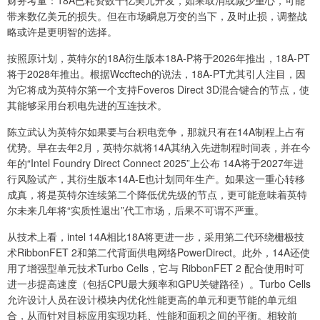
带来数亿美元的损失。但在市场瞬息万变的当下，及时止损，调整战
略或许是更明智的选择。
按照原计划，英特尔的18A衍生版本18A-P将于2026年推出，18A-PT
将于2028年推出。根据Wccftech的说法，18A-PT尤其引人注目，因
为它将成为英特尔第一个支持Foveros Direct 3D混合键合的节点，使
其能够采用台积电先进的互连技术。
陈立武认为英特尔如果要与台积电竞争，那就只有在14A制程上占有
优势。早在去年2月，英特尔就将14A其纳入先进制程时间表，并在今
年的“Intel Foundry Direct Connect 2025”上公布 14A将于2027年进
行风险试产，其衍生版本14A-E也计划同年生产。如果这一重心转移
成真，将是英特尔连续第二个降低优先级的节点，更可能意味着英特
尔未来几年将“实质性退出”代工市场，后果不可谓不严重。
从技术上看，intel 14A相比18A将更进一步，采用第二代环绕栅极技
术RibbonFET 2和第二代背面供电网络PowerDirect。此外，14A还使
用了增强型单元技术Turbo Cells，它与 RibbonFET 2 配合使用时可
进一步提高速度（包括CPU最大频率和GPU关键路径）。Turbo Cells
允许设计人员在设计模块内优化性能更高的单元和更节能的单元组
合，从而针对目标应用实现功耗、性能和面积之间的平衡。相较前