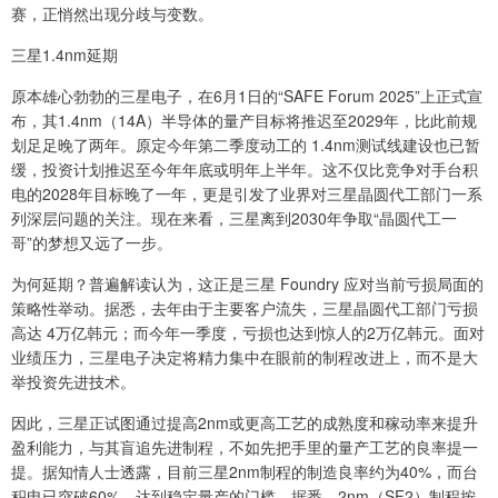
赛，正悄然出现分歧与变数。
三星1.4nm延期
原本雄心勃勃的三星电子，在6月1日的“SAFE Forum 2025”上正式宣
布，其1.4nm（14A）半导体的量产目标将推迟至2029年，比此前规
划足足晚了两年。原定今年第二季度动工的 1.4nm测试线建设也已暂
缓，投资计划推迟至今年年底或明年上半年。这不仅比竞争对手台积
电的2028年目标晚了一年，更是引发了业界对三星晶圆代工部门一系
列深层问题的关注。现在来看，三星离到2030年争取“晶圆代工一
哥”的梦想又远了一步。
为何延期？普遍解读认为，这正是三星 Foundry 应对当前亏损局面的
策略性举动。据悉，去年由于主要客户流失，三星晶圆代工部门亏损
高达 4万亿韩元；而今年一季度，亏损也达到惊人的2万亿韩元。面对
业绩压力，三星电子决定将精力集中在眼前的制程改进上，而不是大
举投资先进技术。
因此，三星正试图通过提高2nm或更高工艺的成熟度和稼动率来提升
盈利能力，与其盲追先进制程，不如先把手里的量产工艺的良率提一
提。据知情人士透露，目前三星2nm制程的制造良率约为40%，而台
积电已突破60%，达到稳定量产的门槛。据悉，2nm（SF2）制程按