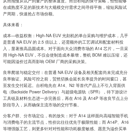
从而拖慢从试产到量产的整体速度。而台积电的保守策略，恰恰能够
在成熟度不足的新技术与大规模交付需求之间寻得平衡，缩短风险试
产周期，快速抢占市场份额。
具体来看：
成本—收益权衡：High-NA EUV 光刻机的单台采购与维护成本，几乎
是普通 NA EUV 的 2.5 倍以上，还需额外的工艺调试和配套材料投
入，显著推高晶圆成本。对于面向大众消费市场的 A14 芯片，一旦采
用 High-NA EUV，不仅会使制造成本暴增，整机 BOM 难以压缩，还
可能因溢价过高而影响 OEM 厂商的采购决策。
良率爬坡与稳定交付：在普通 NA EUV 设备及相关配套尚未完成充分
良率验证、风险可控之前，贸然切换会延长良率提升的时间窗口，甚
至发生交付延迟。台积电先在 A14、N2 等首代产品上不引入背面供
电（Backside Power Delivery）与超级电源轨（SPR），待下游设计
工具链及材料生态进一步完善后，再在 A16 及 A14P 等改良节点上分
阶段导入，从而确保主流市场的交付节奏。
分客户群、分市场定位，有的放矢：对于 A14 这样面向高端智能手机
与消费电子的主流节点，性价比往往优先于极限性能；而 A14P、A16
等增强版工艺，则更多针对对性能和功耗极度敏感、愿意为溢价买单