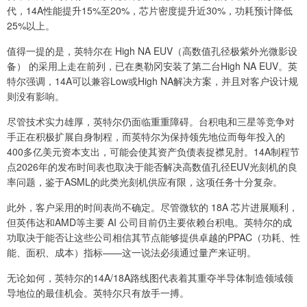
代，14A性能提升15%至20%，芯片密度提升近30%，功耗预计降低
25%以上。
值得一提的是，英特尔在 High NA EUV（高数值孔径极紫外光微影设
备） 的采用上走在前列，已在奥勒冈安装了第二台High NA EUV。英
特尔强调，14A可以兼容Low或High NA解决方案，并且对客户设计规
则没有影响。
尽管技术实力雄厚，英特尔仍面临重重障碍。台积电和三星等竞争对
手正在积极扩展自身制程，而英特尔为保持领先地位而每年投入的
400多亿美元资本支出，可能会使其资产负债表捉襟见肘。14A制程节
点2026年的发布时间表也取决于能否解决高数值孔径EUV光刻机的良
率问题，鉴于ASML的此类光刻机供应有限，这项任务十分复杂。
此外，客户采用的时间表尚不确定。尽管微软的 18A 芯片进展顺利，
但英伟达和AMD等主要 AI 公司目前仍主要依赖台积电。英特尔的成
功取决于能否让这些公司相信其节点能够提供卓越的PPAC（功耗、性
能、面积、成本）指标——这一说法必须通过量产来证明。
无论如何，英特尔的14A/18A路线图代表着其重夺半导体制造领域领
导地位的最佳机会。英特尔只有放手一搏。