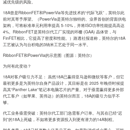
减优先级的风险。
18A曾是RibbonFET和PowerVia等先进技术的“代际飞跃”，英特尔此
前对其寄予厚望。（PowerVia是英特尔独特的、业界首创的背面供电
架构，可将标准单元利用率提高 5-10%，并将ISO功率性能提高高达
4%。RibbonFET是英特尔代工厂实现的环栅 (GAA) 晶体管，与
FinFET相比，它提高了密度和性能。）路透社报道称，英特尔的18A
工艺被认为与台积电的3纳米工艺处于同一水平。
RibbonFET和PowerVia的示意图（图源：英特尔）
为何有此变动？
18A对客户吸引力不足： 虽然18A已赢得亚马逊和微软等客户，但它
最初更多是为英特尔自身产品设计，其目标是在 2025 年晚些时候提
高其“Panther Lake”笔记本电脑芯片的产量。对于亟需赢得更多外部
代工客户（如苹果、英伟达）的英特尔而言，18A的吸引力似乎不
够。
代工业务亟需突破：英特尔代工部门急需客户订单。与其在已经“迟
到”的18A上死磕，不如将更多资源投入到更有潜力的14A制程。
财务考量：18A已耗资数十亿美元开发，如果取消或减少重心，可能