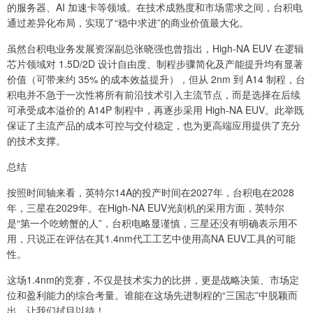
的服务器、AI 加速卡等领域。在技术成熟度和市场需求之间，台积电
通过差异化布局，实现了“稳中求进”的商业价值最大化。
虽然台积电业务发展资深副总张晓强也曾指出，High-NA EUV 在逻辑
芯片领域对 1.5D/2D 设计自由度、制程步骤简化及产能提升均有显著
价值（可带来约 35% 的成本效益提升），但从 2nm 到 A14 制程，台
积电并不急于一次性将所有前沿技术引入主流节点，而是选择在后续
可承受成本溢价的 A14P 制程中，再逐步采用 High-NA EUV。此举既
保证了主流产品的成本可控与交付稳定，也为更高端应用提供了充分
的技术支撑。
总结
按照时间轴来看，英特尔14A的投产时间在2027年，台积电在2028
年，三星在2029年。在High-NA EUV光刻机的采用方面，英特尔
是“第一个吃螃蟹的人”，台积电略显谨慎，三星还没有明确表示用不
用，只说正在评估在其1.4nm代工工艺中使用高NA EUV工具的可能
性。
这场1.4nm的竞赛，不仅是技术实力的比拼，更是战略决策、市场定
位和盈利能力的综合考量。谁能在这场先进制程的“三国志”中脱颖而
出，让我们拭目以待！