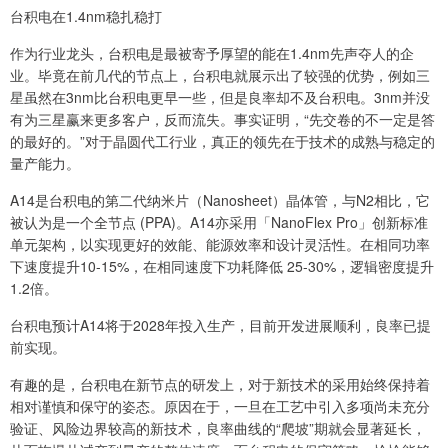
台积电在1.4nm稳扎稳打
作为行业龙头，台积电是最被寄予厚望的能在1.4nm先声夺人的企
业。毕竟在前几代的节点上，台积电就展示出了较强的优势，例如三
星虽然在3nm比台积电更早一些，但是良率却不及台积电。3nm并没
有为三星赢来更多客户，反而流失。事实证明，“先交卷的不一定是答
的最好的。”对于晶圆代工行业，真正的领先在于技术的成熟与稳定的
量产能力。
A14是台积电的第二代纳米片（Nanosheet）晶体管，与N2相比，它
被认为是一个全节点 (PPA)。A14亦采用「NanoFlex Pro」创新标准
单元架构，以实现更好的效能、能源效率和设计灵活性。在相同功率
下速度提升10-15%，在相同速度下功耗降低 25-30%，逻辑密度提升
1.2倍。
台积电预计A14将于2028年投入生产，目前开发进展顺利，良率已提
前实现。
有趣的是，台积电在新节点的研发上，对于新技术的采用始终保持着
相对谨慎和保守的姿态。原因在于，一旦在工艺中引入多项尚未充分
验证、风险边界较高的新技术，良率曲线的“爬坡”期就会显著延长，