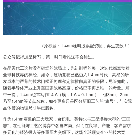
（原标题：1.4nm啥叫股票配资呢，再生变数！）
公众号记得加星标??，第一时间看推送不会错过。
在晶圆代工这片没有硝烟的战场上，先进制程的每一次迭代都牵动着
全球科技界的神经。如今，这场竞赛已然迈入1.4nm时代：高昂的研
发成本与严苛的技术门槛正将摩尔定律推向真正的极限，尽管如此，
随着半导体产业上升至国家战略高度，价格已不再是唯一的考量。顺
带一提，1.4nm也常写作14 A（埃，1 A = 0.1 nm），但3nm、2nm
乃至1.4nm等节点名称，如今更多只是区分新旧工艺的“旗号”，与实际
晶体管的物理尺寸早已脱钩。
作为1.4nm赛道的三大玩家，台积电、英特尔与三星堪称大型的“三国
志”，在性能与工艺的博弈中各自布局。然而在良率、产能、客户需求
多元化与经济投入等多重压力交织下，这场全球顶尖企业的技术竞