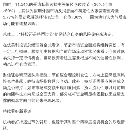
同时，11.54%的受访私募选择中等偏轻仓位过节（30%≤仓位
<50%），其认为假期外围市场及消息面不确定性因素需着重考量；
5.77%的受访私募选择轻仓过节（仓位<30%），因为他们认为节后市
场可能有调整风险。
总体上，“持股还是持币过节”仍需结合自身的风险偏好来决定。
在优美利投资总经理贺金龙看来，节后市场资金面或将维持宽松，有
一定上行概率。根据历史数据和当前市场流动性状况来看，仓位过低
易失掉一定行情机会。当然投资者还是需要根据不同的适当性原则，
动态进行仓位管理。
财信证券研究团队则提醒，节前应合理控制仓位，方向上宜降低高风
险仓位暴露，静待市场指数逐步企稳。此外，短期还需重点关注成交
额是否维持，如果市场成交额出现明显回落，预计流动性难以对前期
的抱团科技方向形成全面支撑，部分杠杆资金明显抱团且缺乏业绩支
撑的概念方向可能迎来兑现风险。
持续看好新赛道
机构看好持股过节的背后，也源于其对整个四季度投资机会的乐观情
绪。