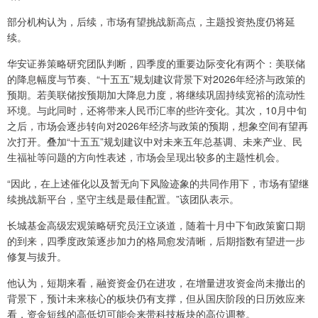
部分机构认为，后续，市场有望挑战新高点，主题投资热度仍将延
续。
华安证券策略研究团队判断，四季度的重要边际变化有两个：美联储
的降息幅度与节奏、“十五五”规划建议背景下对2026年经济与政策的
预期。若美联储按预期加大降息力度，将继续巩固持续宽裕的流动性
环境。与此同时，还将带来人民币汇率的些许变化。其次，10月中旬
之后，市场会逐步转向对2026年经济与政策的预期，想象空间有望再
次打开。叠加“十五五”规划建议中对未来五年总基调、未来产业、民
生福祉等问题的方向性表述，市场会呈现出较多的主题性机会。
“因此，在上述催化以及暂无向下风险迹象的共同作用下，市场有望继
续挑战新平台，坚守主线是最佳配置。”该团队表示。
长城基金高级宏观策略研究员汪立谈道，随着十月中下旬政策窗口期
的到来，四季度政策逐步加力的格局愈发清晰，后期指数有望进一步
修复与拔升。
他认为，短期来看，融资资金仍在进攻，在增量进攻资金尚未撤出的
背景下，预计未来核心的板块仍有支撑，但从国庆阶段的日历效应来
看，资金短线的高低切可能会来带科技板块的高位调整。