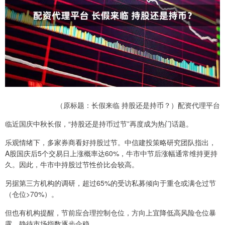
（原标题：长假来临 持股还是持币？）配资代理平台
临近国庆中秋长假，“持股还是持币过节”再度成为热门话题。
乐观情绪下，多家券商看好持股过节。中信建投策略研究团队指出，
A股国庆后5个交易日上涨概率达60%，牛市中节后涨幅通常维持更持
久。因此，牛市中持股过节性价比会较高。
另据第三方机构的调研，超过65%的受访私募倾向于重仓或满仓过节
（仓位>70%）。
但也有机构提醒，节前应合理控制仓位，方向上宜降低高风险仓位暴
露，静待市场指数逐步企稳。