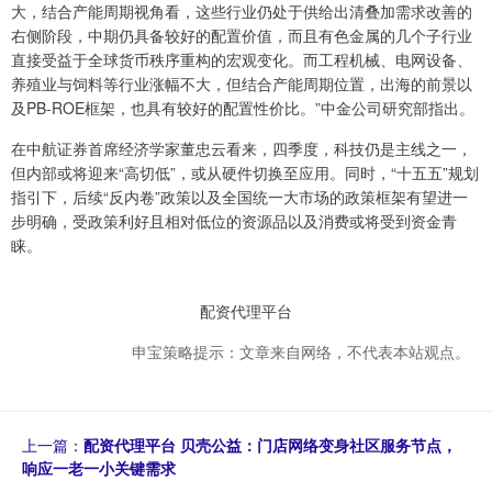
大，结合产能周期视角看，这些行业仍处于供给出清叠加需求改善的
右侧阶段，中期仍具备较好的配置价值，而且有色金属的几个子行业
直接受益于全球货币秩序重构的宏观变化。而工程机械、电网设备、
养殖业与饲料等行业涨幅不大，但结合产能周期位置，出海的前景以
及PB-ROE框架，也具有较好的配置性价比。”中金公司研究部指出。
在中航证券首席经济学家董忠云看来，四季度，科技仍是主线之一，
但内部或将迎来“高切低”，或从硬件切换至应用。同时，“十五五”规划
指引下，后续“反内卷”政策以及全国统一大市场的政策框架有望进一
步明确，受政策利好且相对低位的资源品以及消费或将受到资金青
睐。
配资代理平台
申宝策略提示：文章来自网络，不代表本站观点。
上一篇：
配资代理平台 贝壳公益：门店网络变身社区服务节点，
响应一老一小关键需求