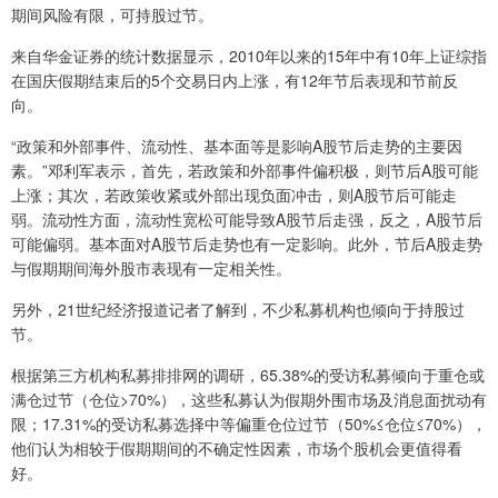
期间风险有限，可持股过节。
来自华金证券的统计数据显示，2010年以来的15年中有10年上证综指
在国庆假期结束后的5个交易日内上涨，有12年节后表现和节前反
向。
“政策和外部事件、流动性、基本面等是影响A股节后走势的主要因
素。”邓利军表示，首先，若政策和外部事件偏积极，则节后A股可能
上涨；其次，若政策收紧或外部出现负面冲击，则A股节后可能走
弱。流动性方面，流动性宽松可能导致A股节后走强，反之，A股节后
可能偏弱。基本面对A股节后走势也有一定影响。此外，节后A股走势
与假期期间海外股市表现有一定相关性。
另外，21世纪经济报道记者了解到，不少私募机构也倾向于持股过
节。
根据第三方机构私募排排网的调研，65.38%的受访私募倾向于重仓或
满仓过节（仓位>70%），这些私募认为假期外围市场及消息面扰动有
限；17.31%的受访私募选择中等偏重仓位过节（50%≤仓位≤70%），
他们认为相较于假期期间的不确定性因素，市场个股机会更值得看
好。