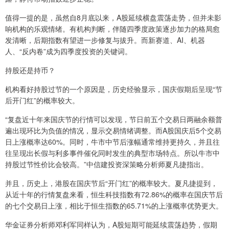
值得一提的是，虽然自8月底以来，A股延续横盘震荡走势，但并未影
响机构的乐观情绪。有机构判断，伴随四季度政策逐步加力的格局愈
发清晰，后期指数有望进一步修复与拔升。而新赛道、AI、机器
人、“反内卷”成为四季度投资的关键词。
持股还是持币？
机构看好持股过节的一个原因是，历史经验显示，国庆假期后呈现“节
后开门红”的概率较大。
“复盘近十年来国庆节的行情可以发现，节日前五个交易日两融余额普
遍出现环比为负值的情况，显示交易情绪调整。而A股国庆后5个交易
日上涨概率达60%。同时，牛市中节后涨幅通常维持更持久，并且往
往呈现出长假与利多事件催化同时发生的典型市场特点。所以牛市中
持股过节性价比会较高。”中信建投资深策略分析师夏凡捷指出。
并且，历史上，港股在国庆节后“开门红”的概率较大。夏凡捷提到，
从近十年的行情复盘来看，恒生科技指数有72.86%的概率在国庆节后
的七个交易日上涨，相比于恒生指数的65.71%的上涨概率优势更大。
华金证券分析师邓利军同样认为，A股短期可能延续震荡趋势，假期