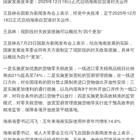
国家发展改革委：2025年12月18日正式启动海南自贸港封关运作
王昌林在国新办新闻发布会上表示，经党中央批准，定于2025年12月
18日正式启动海南自贸港封关运作。
王昌林：现阶段封关政策措施可以概括为“四个更加”
王昌林在7月23日国新办新闻发布会上表示，结合海南发展的实际，
国家发展改革委会同有关方面制定了现阶段的封关政策措施，具体可
以概括为四个“更加”。
一是实施更加优惠的货物零关税政策，一线进口零关税商品税目比例
将由21%提高至74%；二是实施更加宽松的贸易管理措施，在一线进
口方向，对全国现有的部分禁止限制类进口货物做出开放性安排；三
是实施更加便利的通行措施，以岛内现有8个对外开放口岸作为一线口
岸，对符合条件的进口货物予以放行；四是实施更加高效精准的监管
模式，对零关税货物、放宽贸易管理措施货物等实行低干预高效率的
精准监管，保障各项开放政策平稳落地。
海南省委书记冯飞：五年来海南实际使用外资年均增长14.6%
海南省委书记、省人大常委会主任冯飞在国新办新闻发布会上表示，
目前海南自贸港建设已经成型起势。五年来，海南自贸港开放力度越