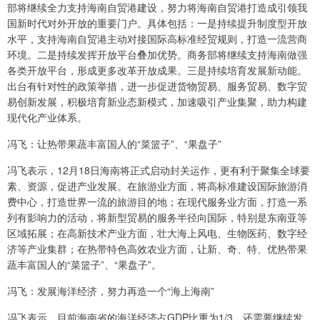
部将继续全力支持海南自贸港建设，努力将海南自贸港打造成引领我
国新时代对外开放的重要门户。具体包括：一是持续提升制度型开放
水平，支持海南自贸港主动对接国际高标准经贸规则，打造一流营商
环境。二是持续发挥开放平台叠加优势。商务部将继续支持海南做强
各类开放平台，形成更多改革开放成果。三是持续培育发展新动能。
出台有针对性的政策举措，进一步促进货物贸易、服务贸易、数字贸
易创新发展，积极培育新业态新模式，加速吸引产业集聚，助力构建
现代化产业体系。
冯飞：让热带果蔬丰富国人的“菜篮子”、“果盘子”
冯飞表示，12月18日海南将正式启动封关运作，更有利于聚集全球要
素、资源，促进产业发展。在旅游业方面，将高标准建设国际旅游消
费中心，打造世界一流的旅游目的地；在现代服务业方面，打造一系
列有影响力的活动，将新型贸易的服务半径向国际，特别是东南亚等
区域拓展；在高新技术产业方面，壮大海上风电、生物医药、数字经
济等产业集群；在热带特色高效农业方面，让新、奇、特、优热带果
蔬丰富国人的“菜篮子”、“果盘子”。
冯飞：发展海洋经济，努力再造一个“海上海南”
冯飞表示，目前海南省的海洋经济占GDP比重为1/3，还需要继续发