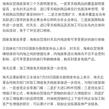
海南自贸港政策有三个方面明显变化。一是零关税商品的覆盖面明显
提高，全岛封关运作后，进口零关税的商品将实行负面清单管理。零
关税商品范围扩展至6600个。二是主体范围扩大，将基本覆盖全岛有
实际进口需求的各类企事业单位和民办非企业单位。三是政策限制条
件进一步放宽。封关后，进口零关税商品及其加工可以在岛内主体间
自由流动，免于了补交进口税收。
国家发展改革委：海南自贸港封关后内地游客可享受更好的旅行体验
王昌林在7月23日国新办新闻发布会上表示，封关后，海南自贸港将
继续保持与内地之间的便捷往来，内地旅客进出海南岛不仅不会受到
影响，还可享受更好的旅行和购物体验，购买到更多免税产品。
海关总署：加工增值免关税政策进一步优化
海关总署副署长王令浚在7月23日国新办新闻发布会上表示，海关总
署会同相关部门对加工增值免关税政策做进一步优化，与现行政策相
比，一是放宽企业享惠门槛；二是扩大进口料件范围；三是优化加工
增值计算公式，将海南自贸港自产货物的价值计入增值部分；四是扩
大加工增值累计的适用范围，对保税货物经过上下游不同企业加工制
造产生增值的部分，可以累计计算，鼓励企业拓展延伸产业链条。