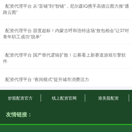
​配资代理平台 从“盲铺”到“智铺”，尼尔森IQ携手高德云图力推“通
路云图”
​配资代理平台 甜度超标！内蒙古呼和浩特这场“敖包相会”让37对
青年职工成功“脱单”
​配资代理平台 国产替代逻辑扩散！公募看上新赛道游戏引擎软
件
​配资代理平台 “夜间模式”提升城市消费活力
炒股配资官方
线上配资官网
港美股配资
友情链接：