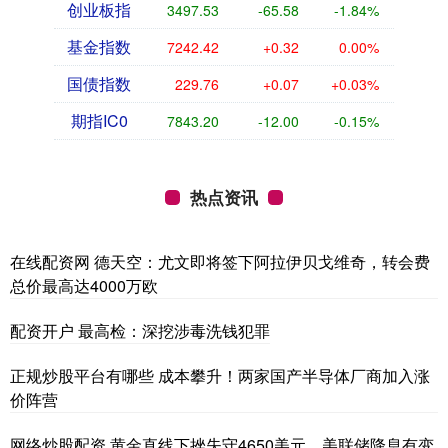
创业板指
3497.53
-65.58
-1.84%
基金指数
7242.42
+0.32
0.00%
国债指数
229.76
+0.07
+0.03%
期指IC0
7843.20
-12.00
-0.15%
热点资讯
在线配资网 德天空：尤文即将签下阿拉伊贝戈维奇，转会费
总价最高达4000万欧
配资开户 最高检：深挖涉毒洗钱犯罪
正规炒股平台有哪些 成本攀升！两家国产半导体厂商加入涨
价阵营
网络炒股配资 黄金直线下挫失守4650美元，美联储降息有变