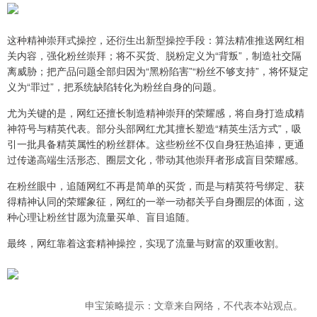
这种精神崇拜式操控，还衍生出新型操控手段：算法精准推送网红相
关内容，强化粉丝崇拜；将不买货、脱粉定义为“背叛”，制造社交隔
离威胁；把产品问题全部归因为“黑粉陷害”“粉丝不够支持”，将怀疑定
义为“罪过”，把系统缺陷转化为粉丝自身的问题。
尤为关键的是，网红还擅长制造精神崇拜的荣耀感，将自身打造成精
神符号与精英代表。部分头部网红尤其擅长塑造“精英生活方式”，吸
引一批具备精英属性的粉丝群体。这些粉丝不仅自身狂热追捧，更通
过传递高端生活形态、圈层文化，带动其他崇拜者形成盲目荣耀感。
在粉丝眼中，追随网红不再是简单的买货，而是与精英符号绑定、获
得精神认同的荣耀象征，网红的一举一动都关乎自身圈层的体面，这
种心理让粉丝甘愿为流量买单、盲目追随。
最终，网红靠着这套精神操控，实现了流量与财富的双重收割。
申宝策略提示：文章来自网络，不代表本站观点。