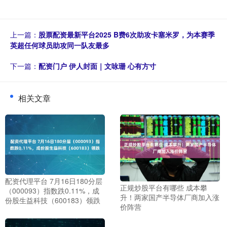
上一篇：
股票配资最新平台2025 B费6次助攻卡塞米罗，为本赛季
英超任何球员助攻同一队友最多
下一篇：
配资门户 伊人封面｜文咏珊 心有方寸
相关文章
配资代理平台 7月16日180分层
正规炒股平台有哪些 成本攀
（000093）指数跌0.11%，成
升！两家国产半导体厂商加入涨
份股生益科技（600183）领跌
价阵营