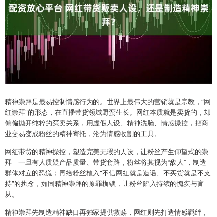
精神崇拜是最易控制情感行为的。世界上最伟大的营销就是宗教，“网
红崇拜”的形态，在直播带货领域野蛮生长。网红本质就是卖货的，却
偏偏抛开纯粹的买卖关系，用虚假人设、精神洗脑、情感操控，把商
业交易变成粉丝的精神寄托，沦为情感收割的工具。
网红带货的精神操控，塑造完美无瑕的人设，让粉丝产生仰望式的崇
拜；一旦有人质疑产品质量、带货套路，粉丝将其视为“敌人”，制造
群体对立的恐慌；再给粉丝植入“不信网红就是造谣、不买货就是不支
持”的执念，如同精神崇拜的原罪枷锁，让粉丝陷入持续的愧疚与盲
从。
精神崇拜先制造精神缺口再独家提供救赎，网红则先打造情感羁绊，