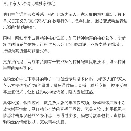
再用“家人”称谓完成独家绑定。
他们把普通的买卖关系，强行升级为亲人、家人般的精神联结，将下
单买货定义为“支持家人”的“救赎行为”，把刷礼物、囤货变成粉丝表达
忠诚的“情感供奉”。
同时，网红牢牢占据精神核心位置，如同精神崇拜的核心载体，垄断
粉丝的情感与信任，让粉丝永远处于“不够忠诚、不够支持”的状态，
持续为其流量与销量买单。
更深层的是，网红带货拥有一套成熟的精神能量提取技术，堪比精神
崇拜的精神驯化。
在粉丝心中埋下崇拜的种子；再创造专属话术体系，用“家人们”“家人
永远支持你”框定粉丝思维；最后通过每日直播、粉丝应援、控评反黑
等重复仪式，让粉丝形成神经依赖，陷入圈层狂热。
集体应援、饭圈控评，就是放大版的集体仪式场。粉丝群体共振不断
放大崇拜情绪，网红精心打造的直播间场景、完美人设，利用视觉与
情感冲击激发粉丝的崇拜感；再通过卖惨、励志等故事包装，直接撬
动粉丝的情绪软肋，完成精神洗脑。